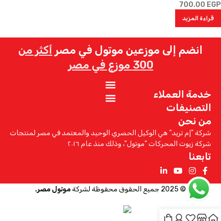
700.00
EGP
قراءة المزيد
انضم إلى موزعين موتول في مصر
أكثر من
300 موزع في مصر
خدمة العملاء
التصنيفات
من نحن
شركة "إم تريد" هي الوكيل الحصري الوحيد والمعتمد في مصر لمنتجات
شركة زيوت المحركات "موتول"، وذلك منذ عام ٢٠١٦
تابعنا
© 2025 جميع الحقوق محفوظة لشركة
موتول مصر.