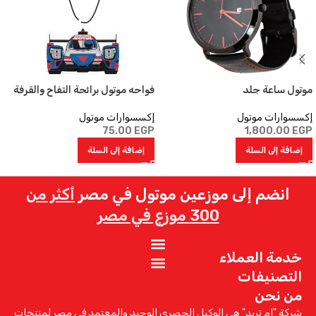
موتول ساعة جلد
فواحه موتول برائحة التفاح والقرفة
إكسسوارات موتول
إكسسوارات موتول
75.00
EGP
1,800.00
EGP
إضافة إلى السلة
إضافة إلى السلة
انضم إلى موزعين موتول في مصر
أكثر من
300 موزع في مصر
خدمة العملاء
التصنيفات
من نحن
شركة "إم تريد" هي الوكيل الحصري الوحيد والمعتمد في مصر لمنتجات