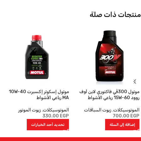
حجم العبوة
1 لتر, 4 لتر
منتجات ذات صلة
زيت المحرك التخليقي 100% بتكنولوجيا الإستر لجميع أنواع الدراجات النارية
المزوده بالمحركات الرباعية الأشواط4T( دراجات السباق, الدراجات
بالمحركات الرياضية ولجميع أنواع القيادة: الشارع, الأسفلت , التضاريس
والطرق الوعرة) مع علبة تروس مدمجه مع المحرك أو منفصلة سواء كان
القابض(الكلتش) رطب أو جاف. يلبي ويوافق متطلبات أنظمة التحكم في غاز
العادم EURO 2, 3, 4, 5 للمحركات المزودة بأنظمة إعادة تدوير غازات العادم (
المحولات الحفازة أو ما يعرف بعلب البيئة). يوصي به خصيصا لمحركات :
دوكاتي , KTM, بي إم دبليو التي تتطلب لزوجة 15W-50. يستخدم أيضا في :
الدراجات النارية الغير مزوده بعلب البيئة, الإسكوتر, ATV, UTV.
موتول 300ڤي فاكتوري لاين أوف
موتول إسكوتر إكسبرت 10W-40
روود 15W-60 رباعي الأشواط
MA رباعي الأشواط
مواصفات المنتج الفنية
الموتوسيكلات
,
زيوت السباقات
الموتوسيكلات
,
زيوت الموتور
330.00
EGP
700.00
EGP
إضافة إلى السلة
تحديد أحد الخيارات