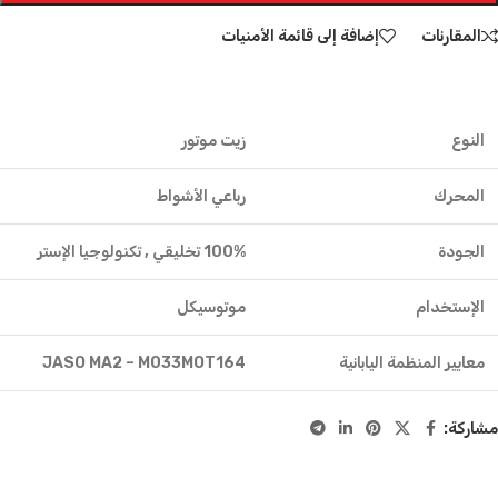
المقارنات
إضافة إلى قائمة الأمنيات
النوع
زيت موتور
المحرك
رباعي الأشواط
الجودة
100% تخليقي , تكنولوجيا الإستر
الإستخدام
موتوسيكل
معايير المنظمة اليابانية
JASO MA2 – M033MOT164
معايير معهد البترول الأمريكي
API SN/SM/SL/SJ/SH/SG
مشاركة:
اللزوجة
15W-50